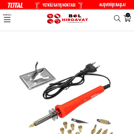
0
MENU
Anasayfa
Hobi Ürünleri
Ahşap Hobi
Ahşap Yakma
Rox Wood 0142 2