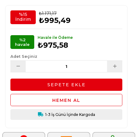
₺1.171,17
%
15
₺995,49
İndirim
Havale ile Ödeme
%2
₺975,58
havale
Adet Seçiniz
1-3 İş Günü İçinde Kargoda