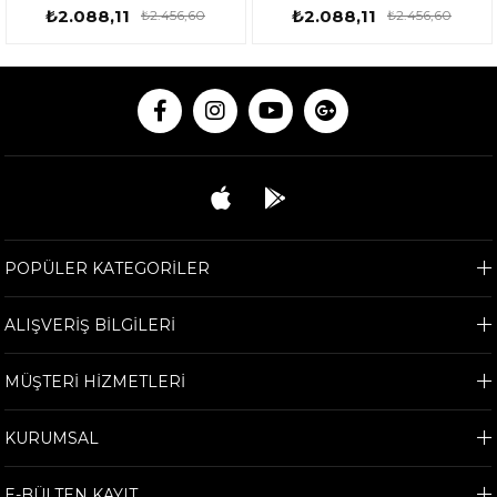
Watt 153ROX0143
Watt 153ROX0143
₺2.088,11
₺2.088,11
₺2.456,60
₺2.456,60
POPÜLER KATEGORİLER
ALIŞVERİŞ BİLGİLERİ
MÜŞTERİ HİZMETLERİ
KURUMSAL
E-BÜLTEN KAYIT