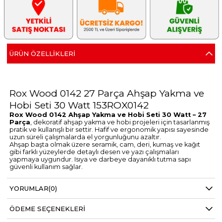
ÜRÜN ÖZELLIKLERI
Rox Wood 0142 27 Parça Ahşap Yakma ve
Hobi Seti 30 Watt 153ROX0142
Rox Wood 0142 Ahşap Yakma ve Hobi Seti 30 Watt – 27
Parça
, dekoratif ahşap yakma ve hobi projeleri için tasarlanmış
pratik ve kullanışlı bir settir. Hafif ve ergonomik yapısı sayesinde
uzun süreli çalışmalarda el yorgunluğunu azaltır.
Ahşap başta olmak üzere seramik, cam, deri, kumaş ve kağıt
gibi farklı yüzeylerde detaylı desen ve yazı çalışmaları
yapmaya uygundur. Isıya ve darbeye dayanıklı tutma sapı
güvenli kullanım sağlar.
Öne Çıkan Özellikler
Dekoratif ahşap yakma işlemleri için ideal
YORUMLAR
(0)
Seramik, cam, deri, kumaş ve kağıt üzerinde kullanım
Isıya ve darbeye dayanıklı ergonomik sap
Hafif kalem gövdesi ile konforlu kullanım
ÖDEME SEÇENEKLERI
Rahat hareket imkanı sağlayan uzun kablo
Teknik Özellikler