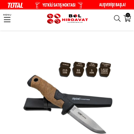
0
MENU
Anasayfa
Kamp & Outdoor Ürünleri
Kamp Bıçakları
ROX CAMPİNG PA