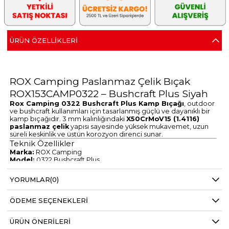
ÜRÜN ÖZELLIKLERI
ROX Camping Paslanmaz Çelik Bıçak
ROX153CAMP0322 – Bushcraft Plus Siyah
Rox Camping 0322 Bushcraft Plus Kamp Bıçağı
, outdoor
ve bushcraft kullanımları için tasarlanmış güçlü ve dayanıklı bir
kamp bıçağıdır. 3 mm kalınlığındaki
X50CrMoV15 (1.4116)
paslanmaz çelik
yapısı sayesinde yüksek mukavemet, uzun
süreli keskinlik ve üstün korozyon direnci sunar.
Teknik Özellikler
Marka:
ROX Camping
Model:
0322 Bushcraft Plus
Ürün Kodu:
153CAMP0322
EAN:
8684849130504
YORUMLAR
(0)
Bıçak Uzunluğu:
93 mm
Bıçak Kalınlığı:
3 mm
Sap Uzunluğu:
120 mm
ÖDEME SEÇENEKLERI
Toplam Uzunluk:
215 mm
Ağırlık:
106 gr
Malzeme:
ÜRÜN ÖNERILERI
X50CrMoV15 Paslanmaz Çelik (1.4116)
Renk:
Siyah