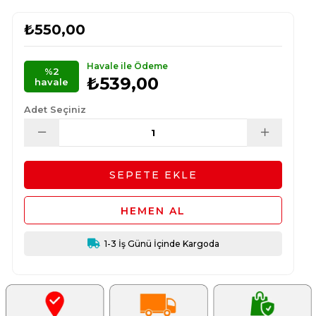
₺550,00
Havale ile Ödeme
%2
₺539,00
havale
Adet Seçiniz
1-3 İş Günü İçinde Kargoda