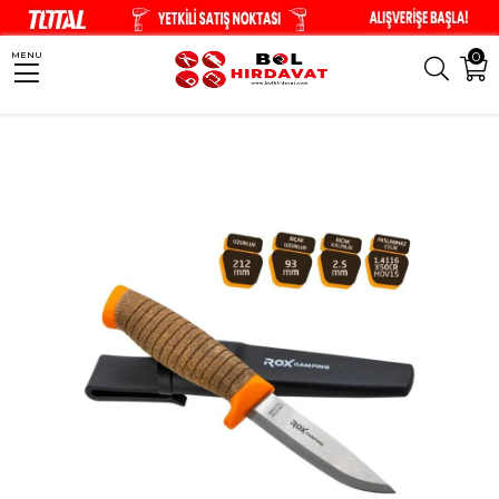
0
MENU
Anasayfa
Kamp & Outdoor Ürünleri
Kamp Bıçakları
ROX CAMPİNG PA