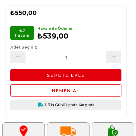
₺550,00
Havale ile Ödeme
%2
₺539,00
havale
Adet Seçiniz
1-3 İş Günü İçinde Kargoda