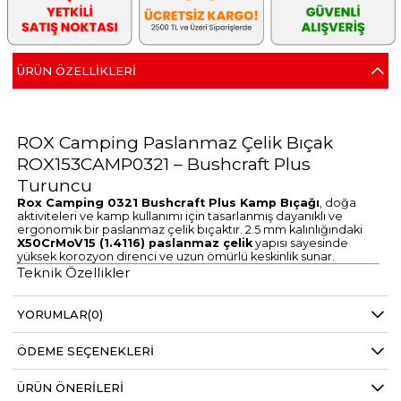
ÜRÜN ÖZELLIKLERI
ROX Camping Paslanmaz Çelik Bıçak
ROX153CAMP0321 – Bushcraft Plus
Turuncu
Rox Camping 0321 Bushcraft Plus Kamp Bıçağı
, doğa
aktiviteleri ve kamp kullanımı için tasarlanmış dayanıklı ve
ergonomik bir paslanmaz çelik bıçaktır. 2.5 mm kalınlığındaki
X50CrMoV15 (1.4116) paslanmaz çelik
yapısı sayesinde
yüksek korozyon direnci ve uzun ömürlü keskinlik sunar.
Teknik Özellikler
Marka:
ROX Camping
Model:
0321 Bushcraft Plus
YORUMLAR
(0)
Ürün Kodu:
153CAMP0321
EAN:
8684849130498
Bıçak Uzunluğu:
93 mm
ÖDEME SEÇENEKLERI
Bıçak Kalınlığı:
2.5 mm
Sap Uzunluğu:
120 mm
Toplam Uzunluk:
212 mm
ÜRÜN ÖNERILERI
Ağırlık:
84 gr