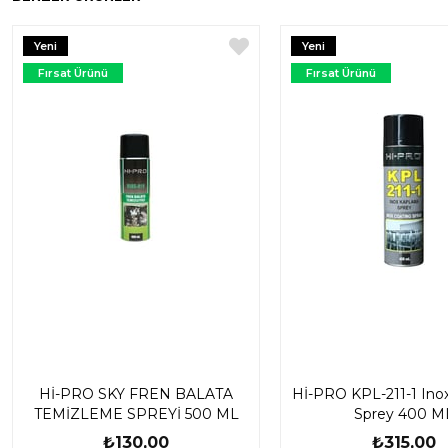
Yeni
Yeni
Ürün
Ürün
Fırsat Ürünü
Fırsat Ürünü
Hİ-PRO SKY FREN BALATA
Hİ-PRO KPL-211-1 Ino
TEMİZLEME SPREYİ 500 ML
Sprey 400 M
₺130,00
₺315,00