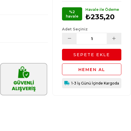
Havale ile Ödeme
%2
₺235,20
havale
Adet Seçiniz
1-3 İş Günü İçinde Kargoda