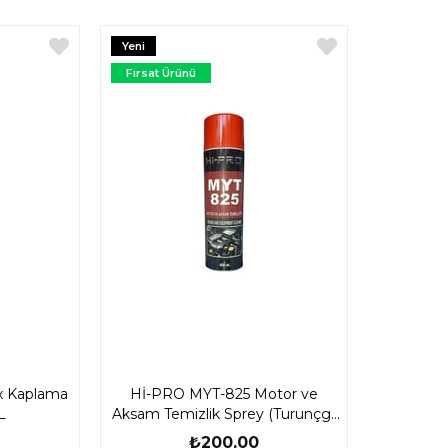
Yeni
Ürün
Fırsat Ürünü
x Kaplama
Hİ-PRO MYT-825 Motor ve
L
Aksam Temizlik Sprey (Turunçgil
Kokulu) 500 ML
₺200,00