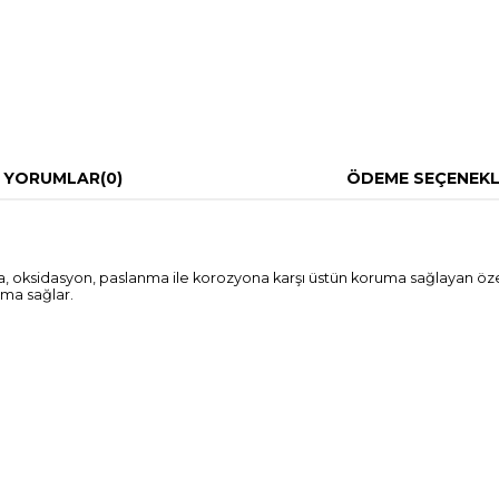
YORUMLAR
(0)
ÖDEME SEÇENEKL
a, oksidasyon, paslanma ile korozyona karşı üstün koruma sağlayan özel k
ma sağlar.