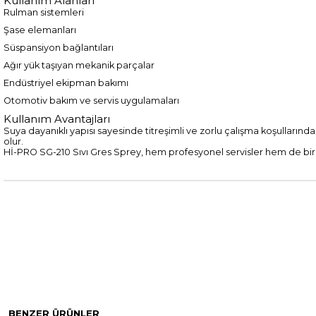
Kullanım Alanları
Rulman sistemleri
Şase elemanları
Süspansiyon bağlantıları
Ağır yük taşıyan mekanik parçalar
Endüstriyel ekipman bakımı
Otomotiv bakım ve servis uygulamaları
Kullanım Avantajları
Suya dayanıklı yapısı sayesinde titreşimli ve zorlu çalışma koşulların
olur.
Hİ-PRO SG-210 Sıvı Gres Sprey, hem profesyonel servisler hem de birey
BENZER ÜRÜNLER