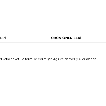
ERI
ÜRÜN ÖNERILERI
atkı paketi ile formüle edilmiştir. Ağır ve darbeli yükler altında